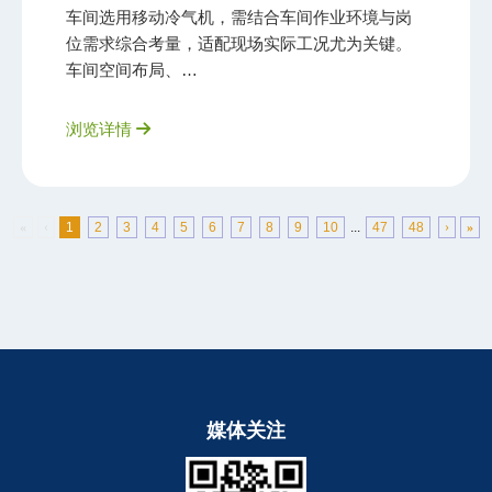
车间选用移动冷气机，需结合车间作业环境与岗
位需求综合考量，适配现场实际工况尤为关键。
车间空间布局、…
浏览详情
«
‹
1
2
3
4
5
6
7
8
9
10
...
47
48
›
»
媒体关注